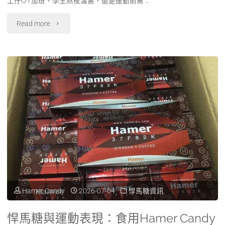
工仔OT加班、學生熬夜溫書，還是運動前需 …
功
"悍
Read more
效
馬
與
糖
科
與
學
其
依
他
據"
提
神
產
Hamer Candy
2026-07-04
悍馬糖資訊
品
悍馬糖與運動表現：食用Hamer Candy
比