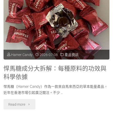
Hamer Candy
2026-07-08
產品資訊
悍馬糖成分大拆解：每種原料的功效與
科學依據
悍馬糖（Hamer Candy）作為一款來自馬來西亞的草本能量產品，
近年在香港市場引起廣泛關注。不少 …
"悍
Read more