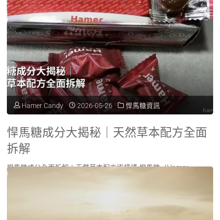
"悍
Read more
搭
與
馬
配
建
糖
Hamer
議"
長
Candy
期
的
Hamer Candy
2026-05-26
悍馬糖資訊
使
交
用：
互
悍馬糖成分大揭秘｜天然草本配方全面
持
拆解
作
續
悍馬糖成分全面拆解：天然草本配方逐樣講 悍馬糖（Hamer
用
Candy）喺香港男士保健品市場上相當熱 …
食
與
"悍
Read more
用
注