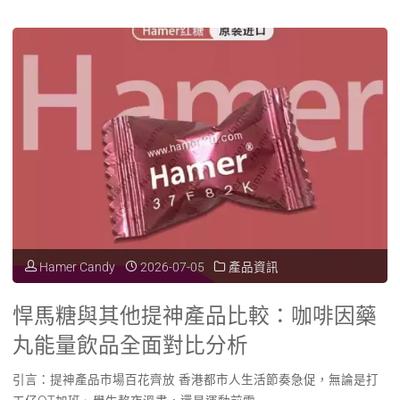
馬
糖
成
分
大
拆
解：
每
Hamer Candy
2026-07-05
產品資訊
種
悍馬糖與其他提神產品比較：咖啡因藥
原
丸能量飲品全面對比分析
料
引言：提神產品市場百花齊放 香港都市人生活節奏急促，無論是打
的