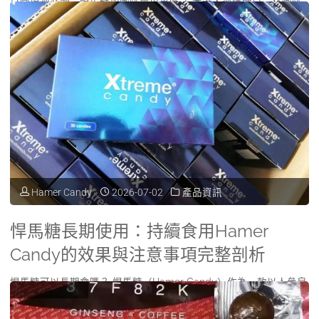
日常提神必讀：悍馬糖加咖啡會出事嗎？ 香港人習慣朝早一杯咖啡
提神醒腦，但如果你同時有食用悍馬糖（Ha …
面
用
對
"悍
Read more
Hamer
比
馬
Candy
分
糖
對
析"
與
體
咖
能
Hamer Candy
2026-07-02
產品資訊
啡：
訓
飲
練
悍馬糖長期使用：持續食用Hamer
用
Candy的效果與注意事項完整剖析
的
咖
悍馬糖可以長期食嗎？ 悍馬糖（Hamer Candy）作為一款以人參皂
影
苷、瑪卡等草本成分為基礎的男士 …
啡
響